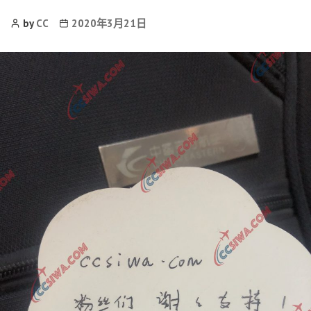
Post
Post
by
CC
2020年3月21日
Author
date