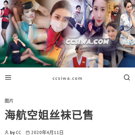
Menu
Searc
ccsiwa.com
Categories
图片
海航空姐丝袜已售
Post
Post
by
CC
2020年4月11日