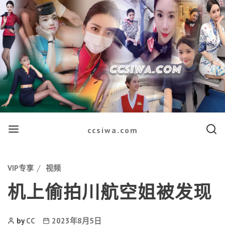
Menu
Searc
ccsiwa.com
Categories
VIP专享
视频
机上偷拍川航空姐被发现
Post
Post
by
CC
2023年8月5日