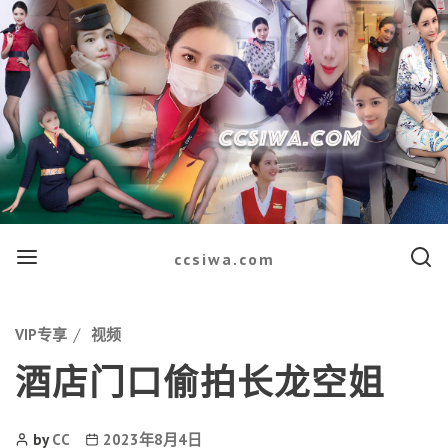
Menu
Searc
ccsiwa.com
Categories
VIP专享
视频
酒店门口偷拍长龙空姐
Post
Post
by
CC
2023年8月4日