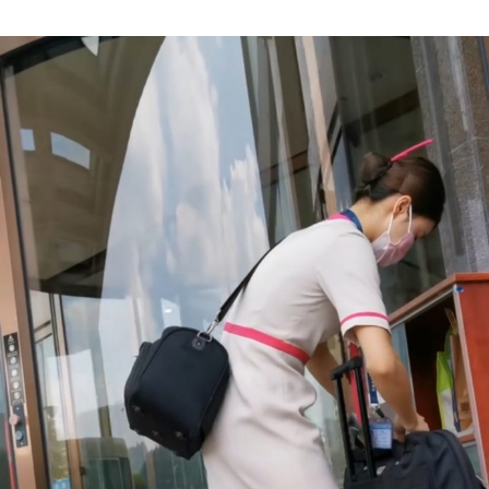
Author
date