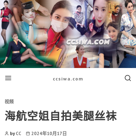
Menu
Searc
ccsiwa.com
Categories
视频
海航空姐自拍美腿丝袜
Post
Post
by
CC
2024年10月17日