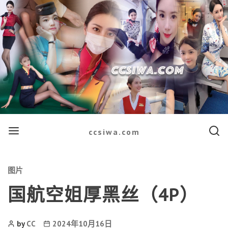
Menu
Searc
ccsiwa.com
Categories
图片
国航空姐厚黑丝（4P）
Post
Post
by
CC
2024年10月16日