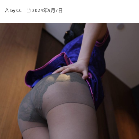
Post
Post
by
CC
2024年9月7日
Author
date