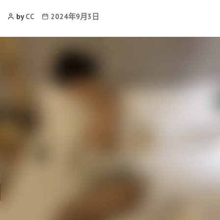
Post
Post
by
CC
2024年9月3日
Author
date