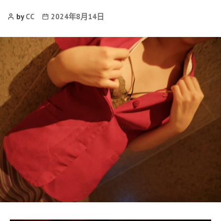
Post
Post
by
CC
2024年8月14日
Author
date