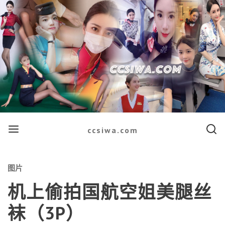
Menu
Searc
ccsiwa.com
Categories
图片
机上偷拍国航空姐美腿丝
袜（3P）