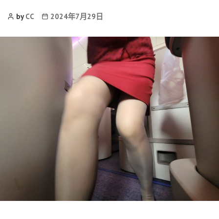
Post
Post
by
CC
2024年7月29日
Author
date