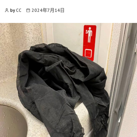
Post
Post
by
CC
2024年7月14日
Author
date