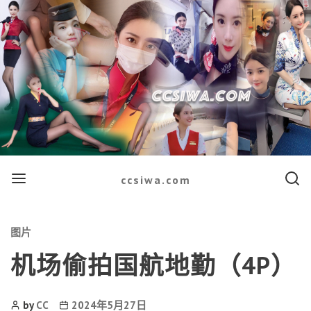
Menu
Searc
ccsiwa.com
Categories
图片
机场偷拍国航地勤（4P）
Post
Post
by
CC
2024年5月27日