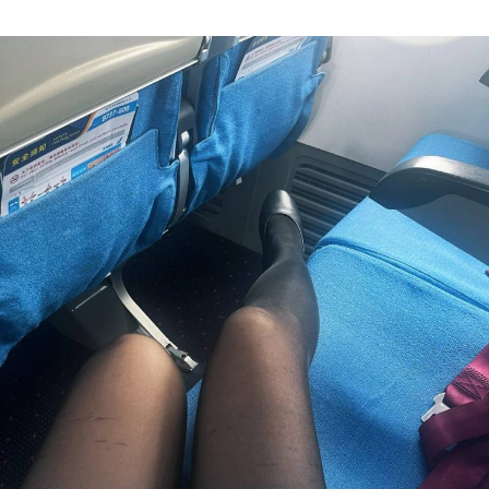
Author
date