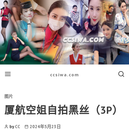
Menu
Searc
ccsiwa.com
Categories
图片
厦航空姐自拍黑丝（3P）
Post
Post
by
CC
2024年5月23日