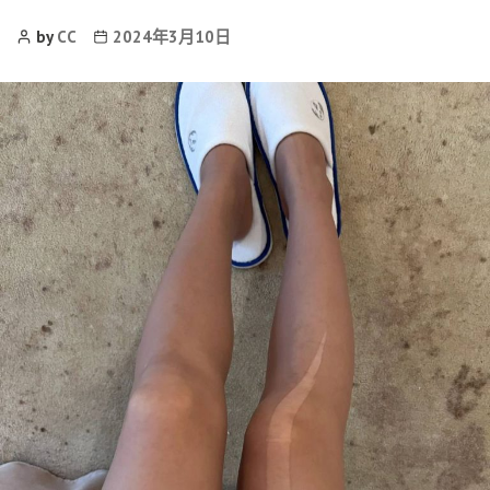
Post
Post
by
CC
2024年3月10日
Author
date