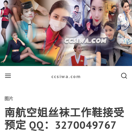
Menu
Searc
ccsiwa.com
Categories
图片
南航空姐丝袜工作鞋接受
预定 QQ：3270049767