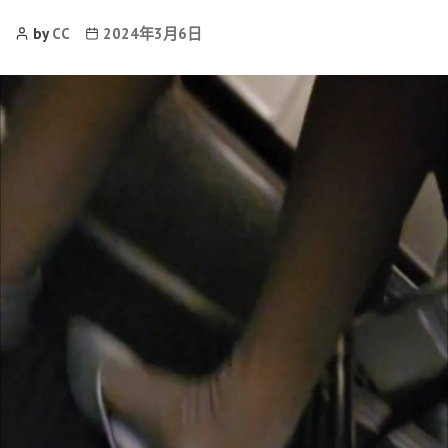
Post
Post
by
CC
2024年3月6日
Author
date