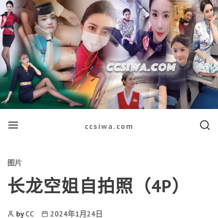
Menu
Searc
ccsiwa.com
Categories
图片
长龙空姐自拍照（4P）
Post
Post
by
CC
2024年1月24日