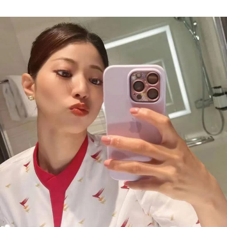
Author
date