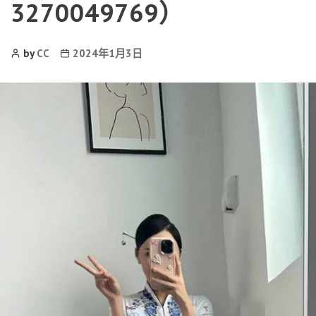
3270049769）
Post
Post
by
CC
2024年1月3日
Author
date