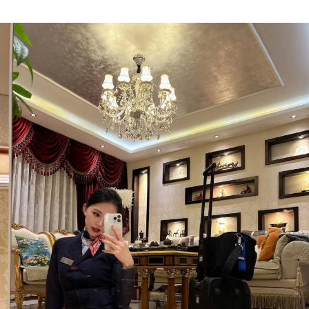
Author
date