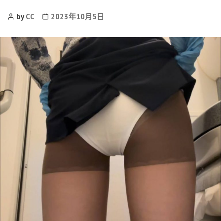
Post
Post
by
CC
2023年10月5日
Author
date