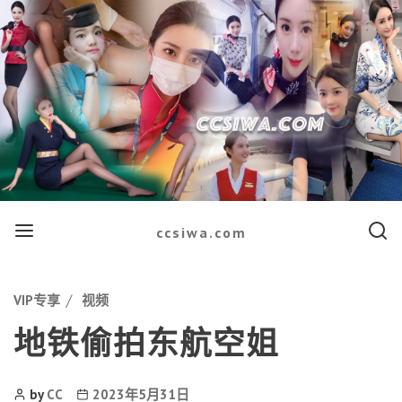
Menu
Searc
ccsiwa.com
Categories
VIP专享
视频
地铁偷拍东航空姐
Post
Post
by
CC
2023年5月31日