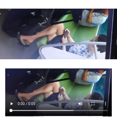
Author
date