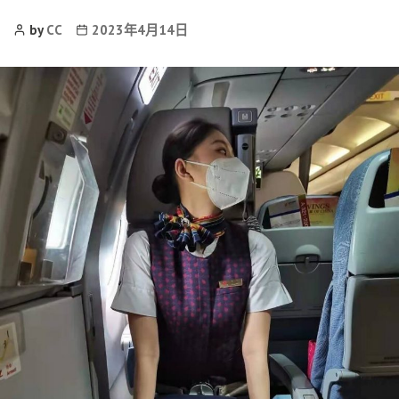
Post
Post
by
CC
2023年4月14日
Author
date