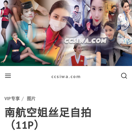
Menu
Searc
ccsiwa.com
Categories
VIP专享
图片
南航空姐丝足自拍
（11P）