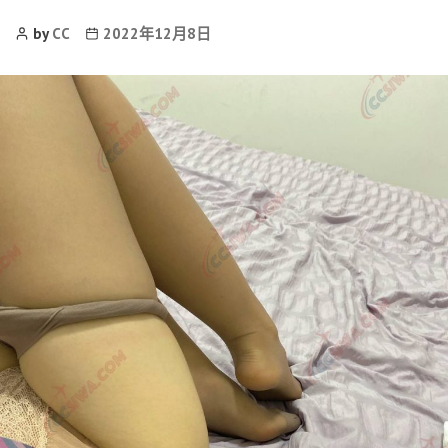
Post
Post
by
CC
2022年12月8日
Author
date