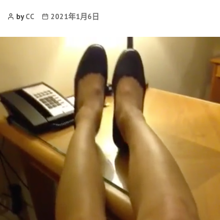
Post
Post
by
CC
2021年1月6日
Author
date