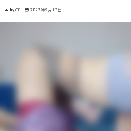
Post
Post
by
CC
2022年9月17日
Author
date