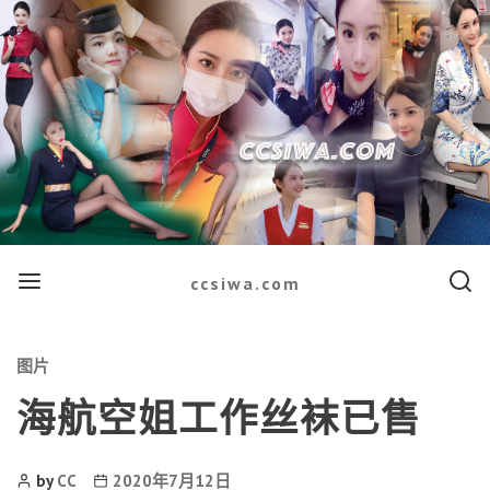
Menu
Searc
ccsiwa.com
Categories
图片
海航空姐工作丝袜已售
Post
Post
by
CC
2020年7月12日