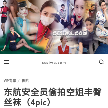
Menu
Searc
ccsiwa.com
Categories
VIP专享
图片
东航安全员偷拍空姐丰臀
丝袜（4pic）