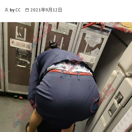
Post
Post
by
CC
2021年9月12日
Author
date