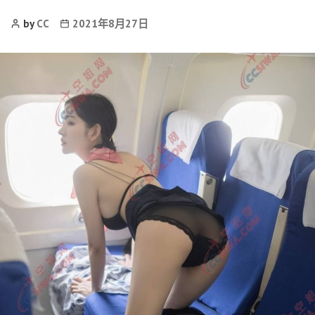
Post
Post
by
CC
2021年8月27日
Author
date