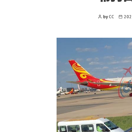
Post
Post
by
CC
20
Author
date