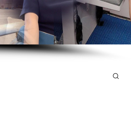
Search
）