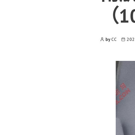
（1
Post
Post
by
CC
20
Author
date