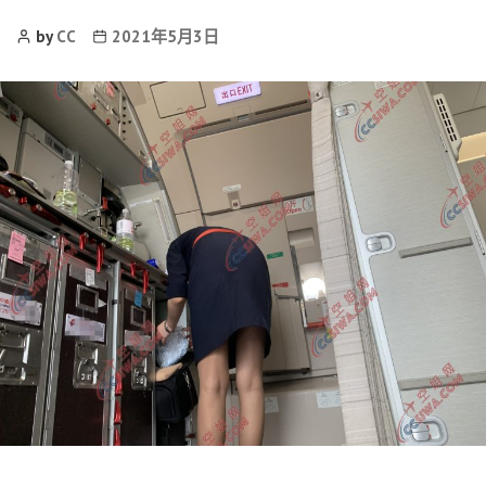
Post
Post
by
CC
2021年5月3日
Author
date