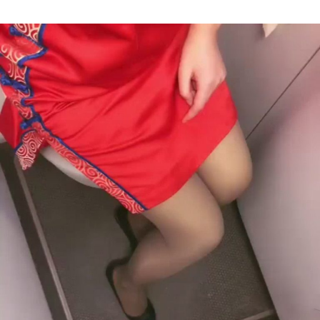
Author
date