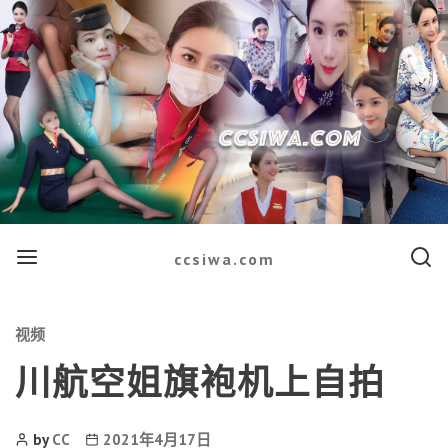
Menu
Searc
ccsiwa.com
Categories
视频
川航空姐旗袍机上自拍
Post
Post
by
CC
2021年4月17日