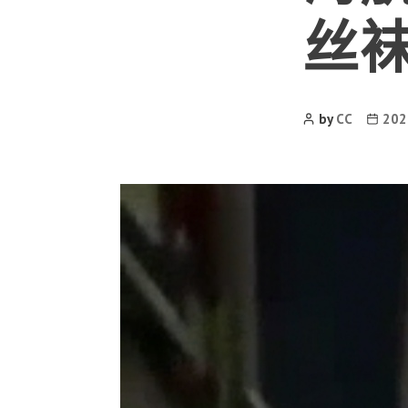
丝
Post
Post
by
CC
20
Author
date