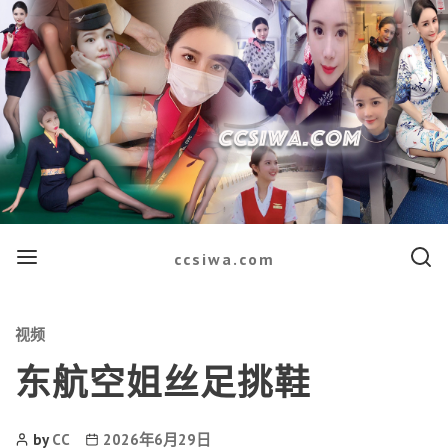
Menu
Searc
ccsiwa.com
Categories
视频
东航空姐丝足挑鞋
Post
Post
by
CC
2026年6月29日