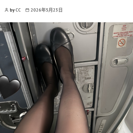
Post
Post
by
CC
2026年5月23日
Author
date