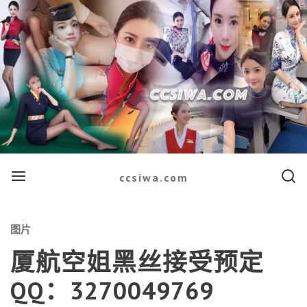
Menu
Searc
ccsiwa.com
Categories
图片
厦航空姐黑丝接受预定
QQ：3270049769