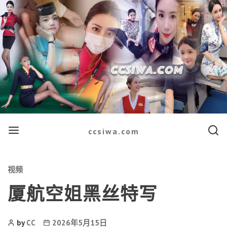
Menu
Searc
ccsiwa.com
Categories
视频
厦航空姐黑丝特写
Post
Post
by
CC
2026年5月15日