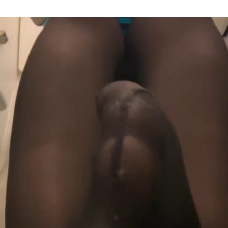
Author
date