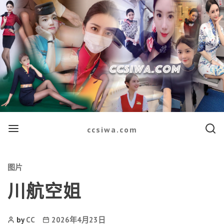
Menu
Searc
ccsiwa.com
Categories
图片
川航空姐
Post
Post
by
CC
2026年4月23日