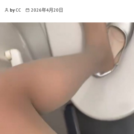
Post
Post
by
CC
2026年4月20日
Author
date