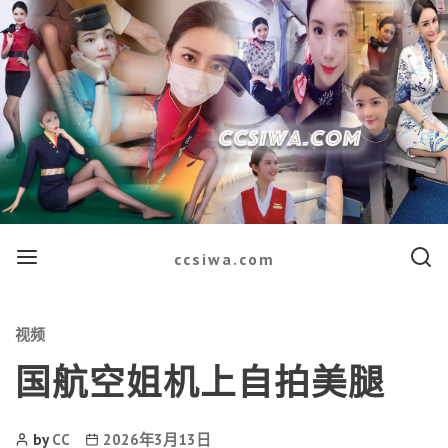
Menu
Searc
ccsiwa.com
Categories
视频
国航空姐机上自拍美腿
Post
Post
by
CC
2026年3月13日