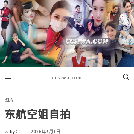
Menu
Searc
ccsiwa.com
Categories
图片
东航空姐自拍
Post
Post
by
CC
2026年3月1日