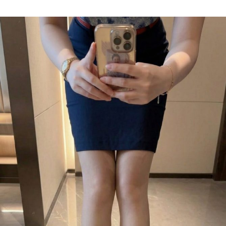
Author
date