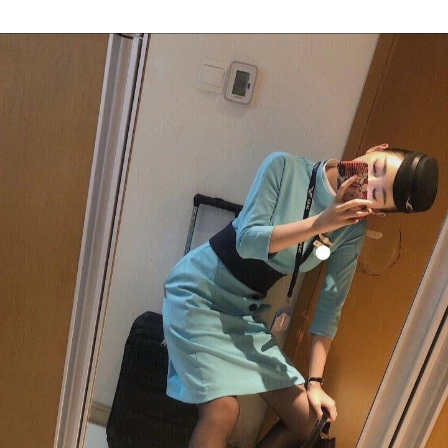
Author
date