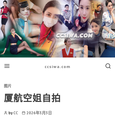
Menu
Searc
ccsiwa.com
Categories
图片
厦航空姐自拍
Post
Post
by
CC
2026年3月3日