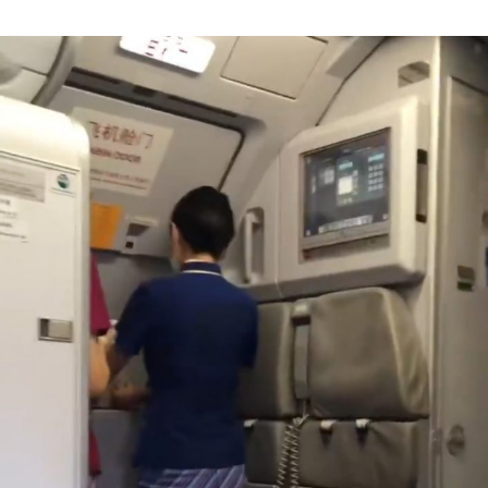
Author
date