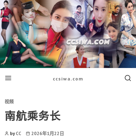
Menu
Searc
ccsiwa.com
Categories
视频
南航乘务长
Post
Post
by
CC
2026年1月22日