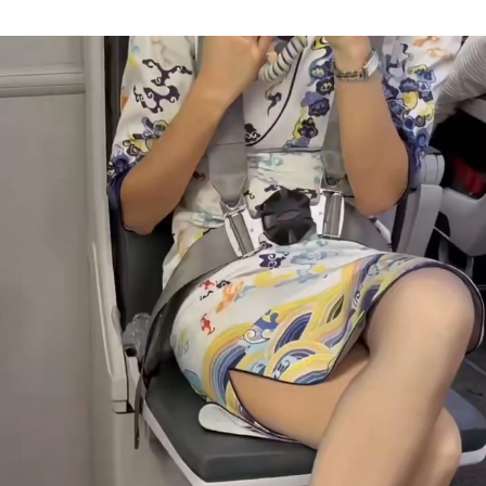
Author
date