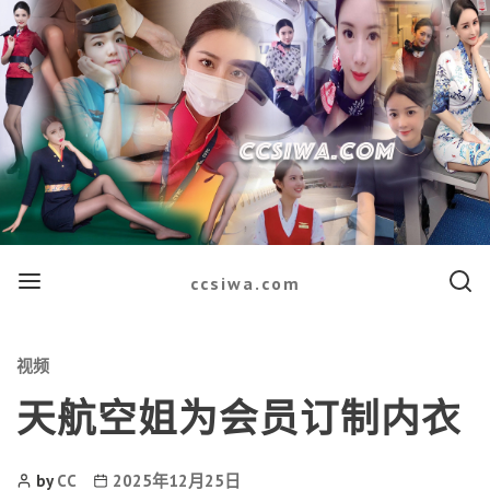
Menu
Searc
ccsiwa.com
Categories
视频
天航空姐为会员订制内衣
Post
Post
by
CC
2025年12月25日