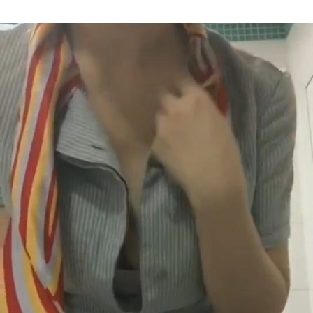
Author
date