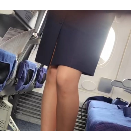
Author
date