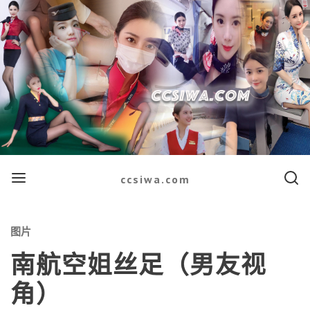
Menu
Searc
ccsiwa.com
Categories
图片
南航空姐丝足（男友视
角）