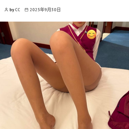
Post
Post
by
CC
2025年9月30日
Author
date