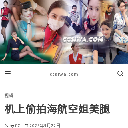
Menu
Searc
ccsiwa.com
Categories
视频
机上偷拍海航空姐美腿
Post
Post
by
CC
2025年9月22日