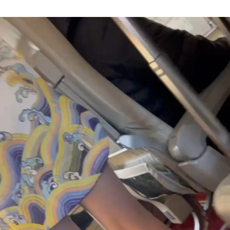
Author
date