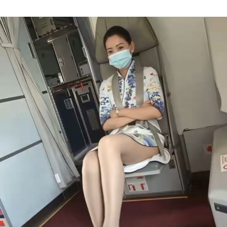
Author
date