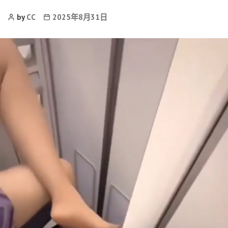
Post
Post
by
CC
2025年8月31日
Author
date