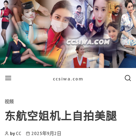
Menu
Searc
ccsiwa.com
Categories
视频
东航空姐机上自拍美腿
Post
Post
by
CC
2025年9月2日