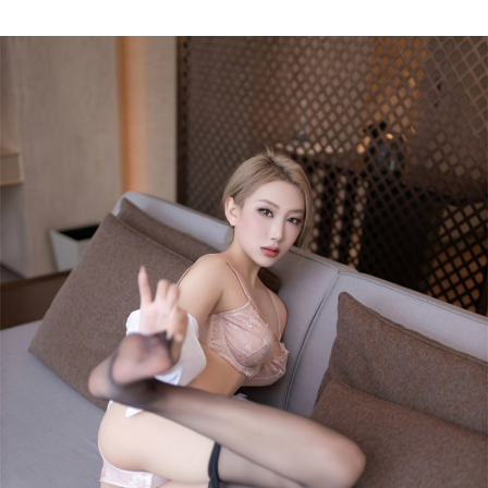
Author
date